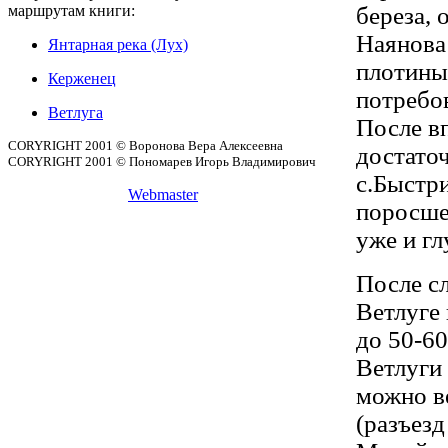
маршрутам книги:
береза, 
Наянова
Янтарная река (Лух)
плотины
Керженец
потребо
Ветлуга
После вп
CORYRIGHT 2001 © Воронова Вера Алексеевна
достато
CORYRIGHT 2001 © Пономарев Игорь Владимирович
с.Быстр
Webmaster
поросше
уже и г
После с
Ветлуге
до 50-60
Ветлуги 
можно в
(разъез