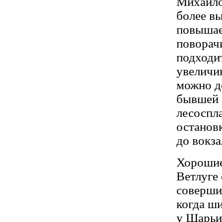
Михайло
более вы
повышает
поворачи
подходит
увеличив
можно д
бывшей з
лесоспла
останов
до вокза
Хорошие
Ветлуге 
совершит
когда ши
у Шарьи,