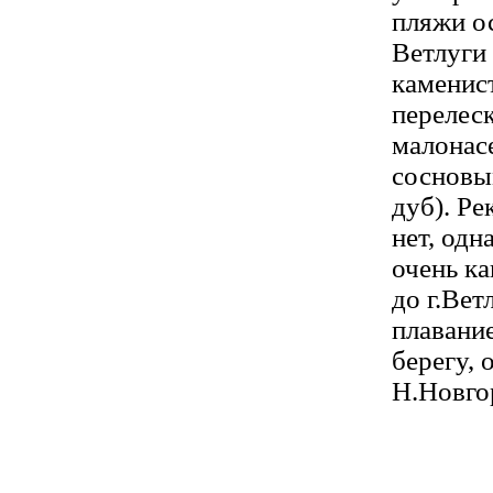
пляжи о
Ветлуги 
каменис
перелеск
малонас
сосновы
дуб). Ре
нет, одн
очень ка
до г.Вет
плавание
берегу, 
Н.Новго