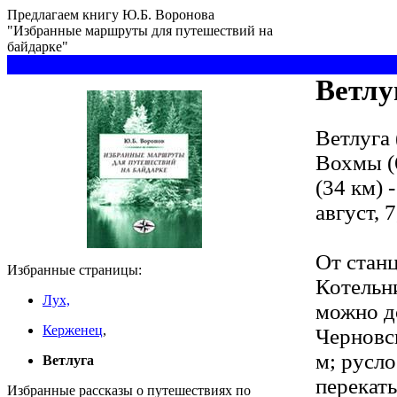
Предлагаем книгу Ю.Б. Воронова
"Избранные маршруты для путешествий на
байдарке"
t
Ветлу
Ветлуга 
Вохмы (
(34 км) 
август, 7
От стан
Избранные страницы:
Котельни
Лух,
можно до
Керженец
,
Черновс
м; русл
Ветлуга
перекаты
Избранные рассказы о путешествиях по